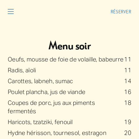
Skip
to
RÉSERVER
Toggle
Navigation
content
HEURES D’OUVERTURE
Menu soir
FAQ
Oeufs, mousse de foie de volaille, babeurre
11
Radis, aïoli
11
MENUS
Carottes, labneh, sumac
14
Poulet plancha, jus de viande
16
Coupes de porc, jus aux piments
18
fermentés
Haricots, tzatziki, fenouil
19
Hydne hérisson, tournesol, estragon
20